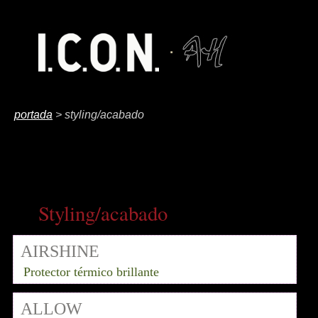
portada
> styling/acabado
Styling/acabado
AIRSHINE
Protector térmico brillante
ALLOW