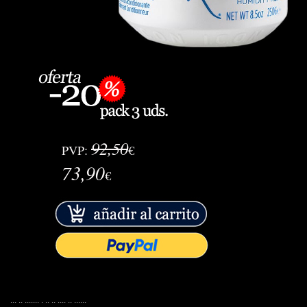
92,50
PVP:
€
73,90
€
... .. ....... . .. .. .... .. ......