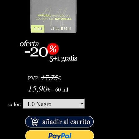
17,75
PVP:
€
15,90
€ - 60 ml
color: