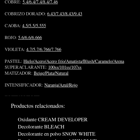
COBRE:
5.4/6.4/7.4/8.4/7.46
COBRIZO DORADO:
6.43/7.43/8.43/9.43
CAOBA:
4.5/5.5/5.555
ROJO:
5.6/6.6/6.666
VIOLETA:
4.7/5.7/6.766/7.766
PASTEL:
Hielo/Acero/Acero frío/Amatista/Blush/Caramelo/Arena
SUPERACLARANTE:
100ss/101ss/107ss
MATIZADOR:
Beige/Plata/Natural
INTENSIFICADOR:
Naranja/Azul/Rojo
... .. ....... . .. .. .... .. ......
Productos relacionados:
Oxidante CREAM DEVELOPER
Decolorante BLEACH
Decolorante en polvo SNOW WHITE